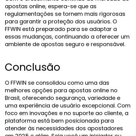
apostas online, espera-se que as
regulamentações se tornem mais rigorosas
para garantir a proteção dos usuários. O
FFWIN está preparado para se adaptar a
essas mudanças, continuando a oferecer um
ambiente de apostas seguro e responsável.
Conclusão
O FFWIN se consolidou como uma das
melhores opções para apostas online no
Brasil, oferecendo segurança, variedade e
uma experiência de usuário excepcional. Com
foco em inovações e no suporte ao cliente, a
plataforma está bem posicionada para
atender às necessidades dos apostadores
em 2025 e além. Seja você um iniciador ou