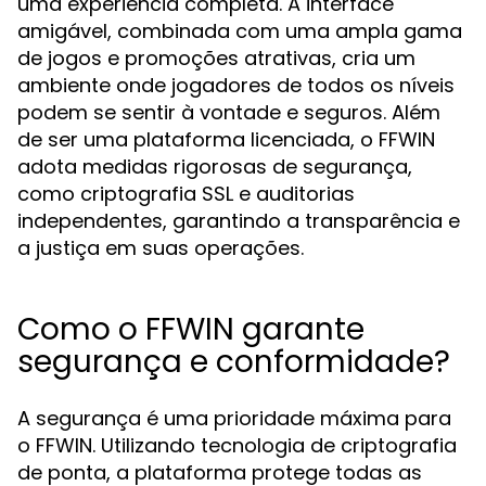
uma experiência completa. A interface
amigável, combinada com uma ampla gama
de jogos e promoções atrativas, cria um
ambiente onde jogadores de todos os níveis
podem se sentir à vontade e seguros. Além
de ser uma plataforma licenciada, o FFWIN
adota medidas rigorosas de segurança,
como criptografia SSL e auditorias
independentes, garantindo a transparência e
a justiça em suas operações.
Como o FFWIN garante
segurança e conformidade?
A segurança é uma prioridade máxima para
o FFWIN. Utilizando tecnologia de criptografia
de ponta, a plataforma protege todas as