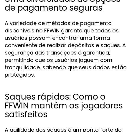
de pagamento seguras
A variedade de métodos de pagamento
disponíveis no FFWIN garante que todos os
usuários possam encontrar uma forma
conveniente de realizar depósitos e saques. A
segurança das transações é garantida,
permitindo que os usuários joguem com
tranquilidade, sabendo que seus dados estão
protegidos.
Saques rápidos: Como o
FFWIN mantém os jogadores
satisfeitos
A agilidade dos saques é um ponto forte do