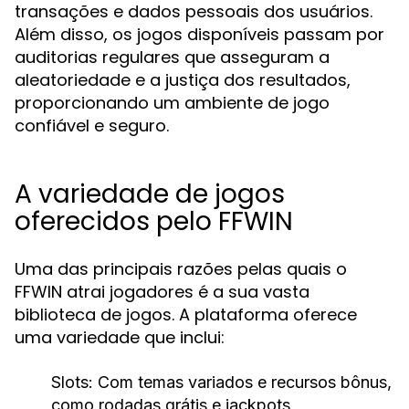
transações e dados pessoais dos usuários.
Além disso, os jogos disponíveis passam por
auditorias regulares que asseguram a
aleatoriedade e a justiça dos resultados,
proporcionando um ambiente de jogo
confiável e seguro.
A variedade de jogos
oferecidos pelo FFWIN
Uma das principais razões pelas quais o
FFWIN atrai jogadores é a sua vasta
biblioteca de jogos. A plataforma oferece
uma variedade que inclui:
Slots:
Com temas variados e recursos bônus,
como rodadas grátis e jackpots