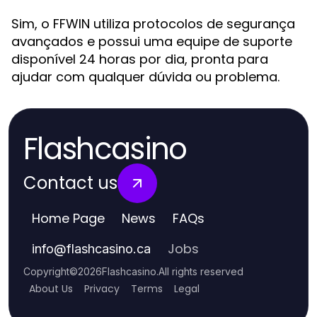
Sim, o FFWIN utiliza protocolos de segurança
avançados e possui uma equipe de suporte
disponível 24 horas por dia, pronta para
ajudar com qualquer dúvida ou problema.
Flashcasino
Contact us
Home Page
News
FAQs
Jobs
info
@
flashcasino.ca
Copyright
©
2026
Flashcasino
.
All rights reserved
About Us
Privacy
Terms
Legal