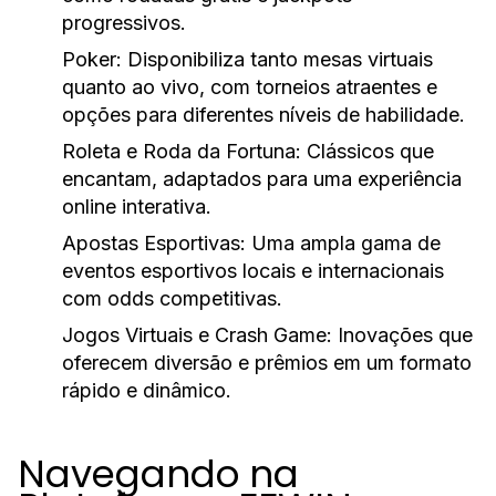
progressivos.
Poker:
Disponibiliza tanto mesas virtuais
quanto ao vivo, com torneios atraentes e
opções para diferentes níveis de habilidade.
Roleta e Roda da Fortuna:
Clássicos que
encantam, adaptados para uma experiência
online interativa.
Apostas Esportivas:
Uma ampla gama de
eventos esportivos locais e internacionais
com odds competitivas.
Jogos Virtuais e Crash Game:
Inovações que
oferecem diversão e prêmios em um formato
rápido e dinâmico.
Navegando na