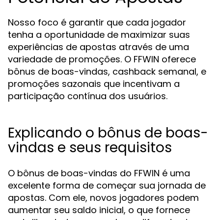
Nosso foco é garantir que cada jogador
tenha a oportunidade de maximizar suas
experiências de apostas através de uma
variedade de promoções. O FFWIN oferece
bônus de boas-vindas, cashback semanal, e
promoções sazonais que incentivam a
participação contínua dos usuários.
Explicando o bônus de boas-
vindas e seus requisitos
O bônus de boas-vindas do FFWIN é uma
excelente forma de começar sua jornada de
apostas. Com ele, novos jogadores podem
aumentar seu saldo inicial, o que fornece