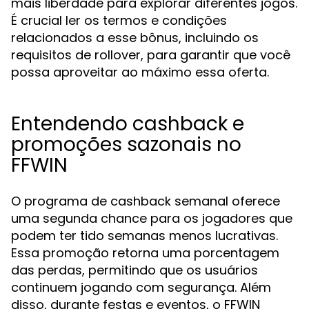
mais liberdade para explorar diferentes jogos.
É crucial ler os termos e condições
relacionados a esse bônus, incluindo os
requisitos de rollover, para garantir que você
possa aproveitar ao máximo essa oferta.
Entendendo cashback e
promoções sazonais no
FFWIN
O programa de cashback semanal oferece
uma segunda chance para os jogadores que
podem ter tido semanas menos lucrativas.
Essa promoção retorna uma porcentagem
das perdas, permitindo que os usuários
continuem jogando com segurança. Além
disso, durante festas e eventos, o FFWIN