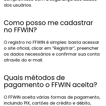
dos usuários.
Como posso me cadastrar
no FFWIN?
O registro no FFWIN é simples: basta acessar
o site oficial, clicar em “Registrar”, preencher
os dados necessários e confirmar sua conta
através do e-mail.
Quais métodos de
pagamento o FFWIN aceita?
O FFWIN aceita várias formas de pagamento,
incluindo PIX, cartões de crédito e débito,